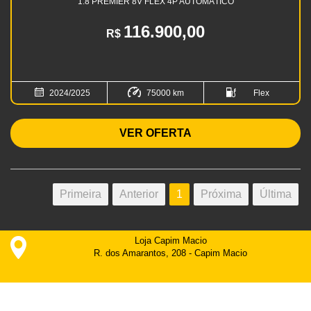
1.8 PREMIER 8V FLEX 4P AUTOMÁTICO
116.900,00
R$
2024/2025
75000 km
Flex
VER OFERTA
Primeira
Anterior
1
Próxima
Última
Loja Capim Macio
R. dos Amarantos, 208 - Capim Macio