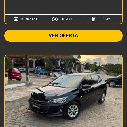
2019/2020
107000
Flex
km
VER OFERTA