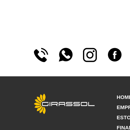
HOM
EMP
EST
FIN