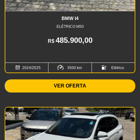
BMW I4
ELÉTRICO M50
485.900,00
R$
2024/2025
3500 km
Elétrico
VER OFERTA