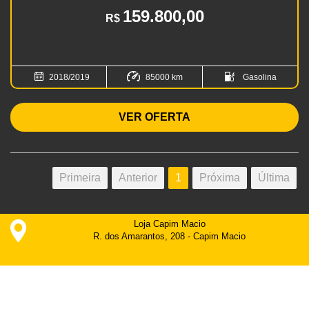
159.800,00
R$
2018/2019
85000 km
Gasolina
VER OFERTA
Primeira
Anterior
1
Próxima
Última
Loja Capim Macio
R. dos Amarantos, 208 - Capim Macio