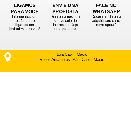
LIGAMOS
ENVIE UMA
FALE NO
PARA VOCÊ
PROPOSTA
WHATSAPP
Informe-nos seu
Diga para nós qual
Deseja ajuda para
telefone que
seu veículo de
adquirir seu carro
ligamos em
interesse e faça
novo agora?
instantes para você
uma proposta
Loja Capim Macio
R. dos Amarantos, 208 - Capim Macio